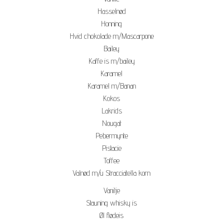
Hasselnød
Honning
Hvid chokolade m/Mascarpone
Bailey
Kaffe is m/bailey
Karamel
Karamel m/Banan
Kokos
Lakrids
Nougat
Pebermynte
Pistacie
Toffee
Valnød m/u Stracciatella korn
Vanilje
Stauning whisky is
Øl flødeis