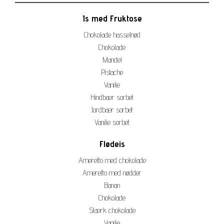
Is med Fruktose
Chokolade hasselnød
Chokolade
Mandel
Pistache
Vanilie
Hindbær sorbet
Jordbær sorbet
Vanilie sorbet
Flødeis
Ameretto med chokolade
Ameretto med nødder
Banan
Chokolade
Stærk chokolade
Vanilie