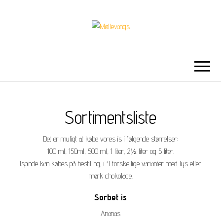
MØLLEVANGS
Gårdbutik & Ismejeri
Sortimentsliste
Det er muligt at købe vores is i følgende størrelser:
100 ml, 150ml, 500 ml, 1 liter, 2½ liter og 5 liter.
Ispinde kan købes på bestilling, i 4 forskellige varianter med lys eller
mørk chokolade.
Sorbet is
Ananas