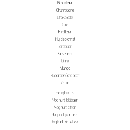
Brombær
Champagne
Chokolade
Cola
Hindbær
Hyldeblomst
Jordbær
Kirsebær
Lime
Mango
Rabarber/Jordbær
Æble
Youghurt is
Yoghurt blåbær
Yoghurt citron
Yoghurt jordbær
Yoghurt kirsebær