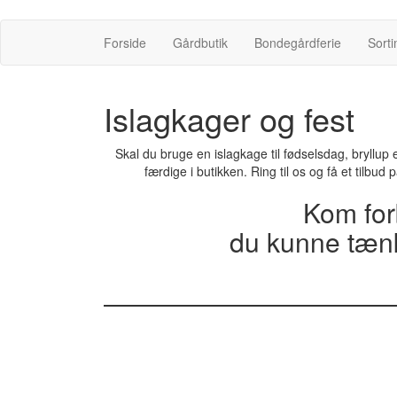
Møllevangs
Gårdbutik & Ismejeri
Forside
Gårdbutik
Bondegårdferie
Sorti
Islagkager og fest
Skal du bruge en islagkage til fødselsdag, bryllup e
færdige i butikken. Ring til os og få et tilbu
Kom for
du kunne tænke 