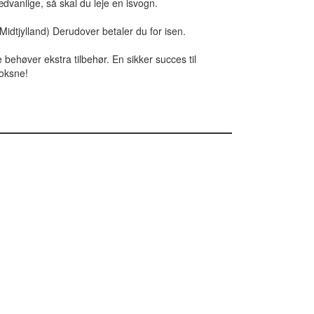
ædvanlige, så skal du leje en isvogn.
i Midtjylland) Derudover betaler du for isen.
e behøver ekstra tilbehør. En sikker succes til
voksne!